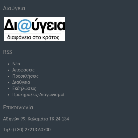
Διαύγεια
RSS
Νέα
Αποφάσεις
Προσκλήσεις
Διαύγεια
Εκδηλώσεις
Προκηρύξεις-Διαγωνισμοί
Επικοινωνία
Αθηνών 99, Καλαμάτα ΤΚ 24 134
Τηλ: (+30) 27213 60700