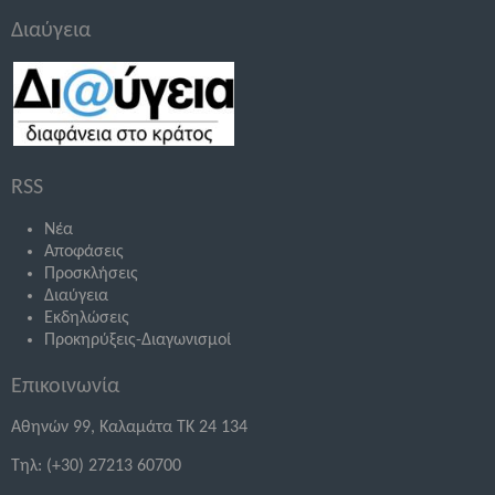
Διαύγεια
RSS
Νέα
Αποφάσεις
Προσκλήσεις
Διαύγεια
Εκδηλώσεις
Προκηρύξεις-Διαγωνισμοί
Επικοινωνία
Αθηνών 99, Καλαμάτα ΤΚ 24 134
Τηλ: (+30) 27213 60700