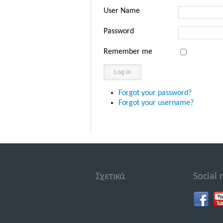
User Name
Password
Remember me
Log in
Forgot your password?
Forgot your username?
Σχετικά
Social