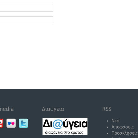
 media
Διαύγεια
RSS
Νέα
Αποφάσεις
Προσκλήσεις