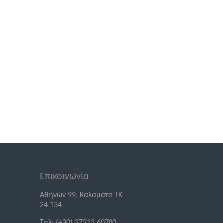
Επικοινωνία
Αθηνών 99, Καλαμάτα ΤΚ
24 134
Τηλ: (+30) 27213 60700