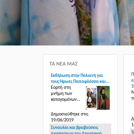
ΤΑ ΝΕΑ ΜΑΣ
Π
Εκδήλωση στην Πολιανή για
ε
τους Ήρωες Παπαφλέσσα και...
3
Εορτή στη
Μ
μνήμη των
τ
καταγομένων...
Δημοσιεύθηκε στις
Δ
19/06/2019
1
Συναυλία και βραβεύσεις
Τ
αριστούχων του Δημοτικού