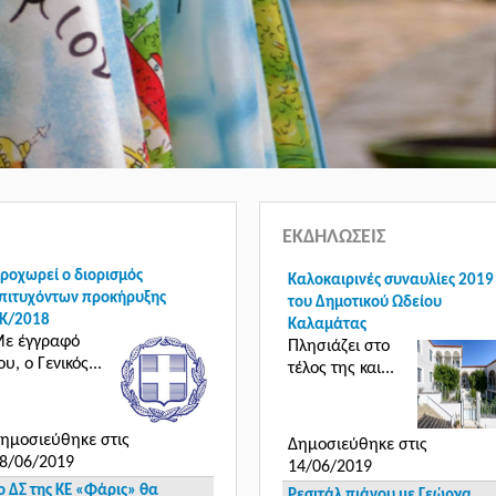
ΕΚΔΗΛΩΣΕΙΣ
ροχωρεί ο διορισμός
Καλοκαιρινές συναυλίες 2019
πιτυχόντων προκήρυξης
του Δημοτικού Ωδείου
Κ/2018
Καλαμάτας
ε έγγραφό
Πλησιάζει στο
ου, ο Γενικός...
τέλος της και...
ημοσιεύθηκε στις
Δημοσιεύθηκε στις
8/06/2019
14/06/2019
ο ΔΣ της ΚΕ «Φάρις» θα
Ρεσιτάλ πιάνου με Γεώργα,