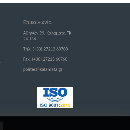
Επικοινωνία
Αθηνών 99, Καλαμάτα ΤΚ
24 134
Τηλ: (+30) 27213 60700
Fax: (+30) 27213 60760
-
polites@kalamata.gr
.