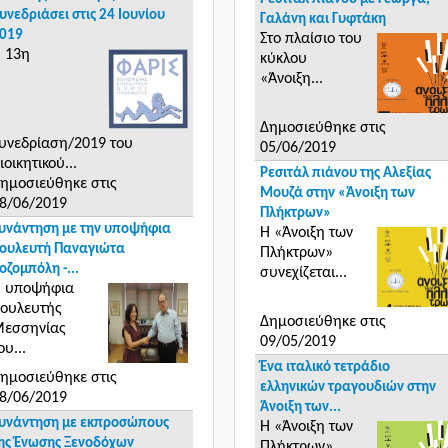
υνεδριάσει στις 24 Ιουνίου
Γαλάνη και Γυφτάκη
019
Στο πλαίσιο του
 13η
κύκλου
«Άνοιξη...
Δημοσιεύθηκε στις
υνεδρίαση/2019 του
05/06/2019
ιοικητικού...
Ρεσιτάλ πιάνου της Αλεξίας
ημοσιεύθηκε στις
Μουζά στην «Άνοιξη των
8/06/2019
Πλήκτρων»
υνάντηση με την υποψήφια
Η «Άνοιξη των
ουλευτή Παναγιώτα
Πλήκτρων»
οζομπόλη -...
συνεχίζεται...
 υποψήφια
ουλευτής
Δημοσιεύθηκε στις
εσσηνίας
09/05/2019
ου...
Ένα ιταλικό τετράδιο
ημοσιεύθηκε στις
ελληνικών τραγουδιών στην
8/06/2019
Άνοιξη των...
υνάντηση με εκπροσώπους
Η «Άνοιξη των
ης Ένωσης Ξενοδόχων
Πλήκτρων»