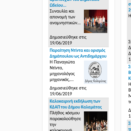
σ
Ωδείου...
2
Συναυλία και
Η
απονομή των
αναμνηστικών...
Δημοσιεύθηκε στις
Σ
19/06/2019
Δ
Παραίτηση Ντίντα και ορισμός
Δ
Δημόπουλου ως Αντιδημάρχου
1
Η Παναγιώτα
Σ
Ντίντα,
Β
μηχανολόγος
Κ
μηχανικός,...
Η
Δημοσιεύθηκε στις
Β
19/06/2019
Μ
Καλοκαιρινή εκδήλωση των
τ
ΚΔΑΠ του Δήμου Καλαμάτας
Δ
Πλήθος κόσμου
1
παρακολούθησε
Σ
την
τ
καλοκαιρινή...