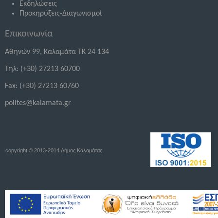
Εκδηλώσεις
Προκηρύξεις-Διαγωνισμοί
Επικοινωνία
Αθηνών 99, Καλαμάτα ΤΚ 24 134
Τηλ: (+30) 27213 60700
Fax: (+30) 27213 60760
polites@kalamata.gr
copyright © 2013-2014 Δήμος Καλαμάτας