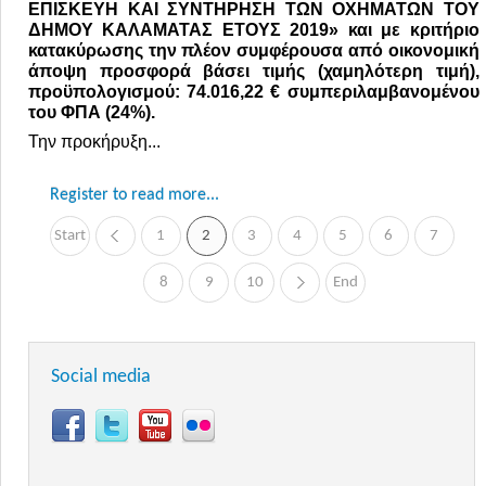
ΕΠΙΣΚΕΥΗ ΚΑΙ ΣΥΝΤΗΡΗΣΗ ΤΩΝ ΟΧΗΜΑΤΩΝ ΤΟΥ
ΔΗΜΟΥ ΚΑΛΑΜΑΤΑΣ ΕΤΟΥΣ 2019»
και με κριτήριο
κατακύρωσης την πλέον συμφέρουσα από οικονομική
άποψη προσφορά βάσει τιμής (χαμηλότερη τιμή),
προϋπολογισμού: 74.016,22 € συμπεριλαμβανομένου
του ΦΠΑ (24%).
Την προκήρυξη...
Register to read more...
Start
1
«
2
3
4
5
6
7
8
9
10
End
»
Social media