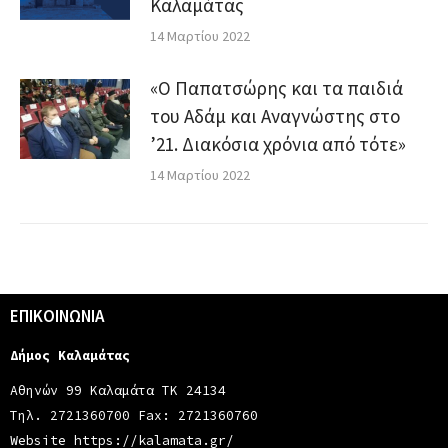
Καλαμάτας
14 Μαρτίου 2022
«Ο Παπατσώρης και τα παιδιά
του Αδάμ και Αναγνώστης στο
’21. Διακόσια χρόνια από τότε»
14 Μαρτίου 2022
ΕΠΙΚΟΙΝΩΝΙΑ
Δήμος Καλαμάτας
Αθηνών 99 Καλαμάτα ΤΚ 24134
Τηλ. 2721360700 Fax: 2721360760
Website
https://kalamata.gr/