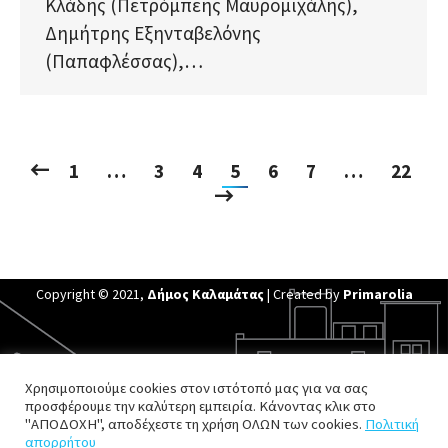
Κλάδης (Πετρόμπεης Μαυρομιχάλης),
Δημήτρης Εξηνταβελόνης
(Παπαφλέσσας),…
1
…
3
4
5
6
7
…
22
Copyright © 2021,
Δήμος Καλαμάτας
| Created by
Primarolia
Χρησιμοποιούμε cookies στον ιστότοπό μας για να σας
προσφέρουμε την καλύτερη εμπειρία. Κάνοντας κλικ στο
"ΑΠΟΔΟΧΗ", αποδέχεστε τη χρήση ΟΛΩΝ των cookies.
Πολιτική
απορρήτου