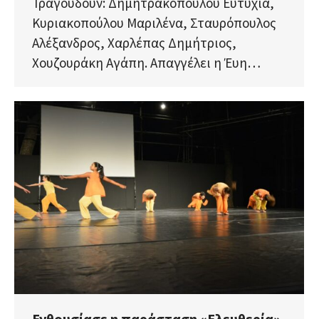
Τραγουδούν: Δημητρακοπούλου Ευτυχία,
Κυριακοπούλου Μαριλένα, Σταυρόπουλος
Αλέξανδρος, Χαρλέπας Δημήτριος,
Χουζουράκη Αγάπη. Απαγγέλει η Έυη…
Ενθουσίασε η παράσταση «Ελευθερία»